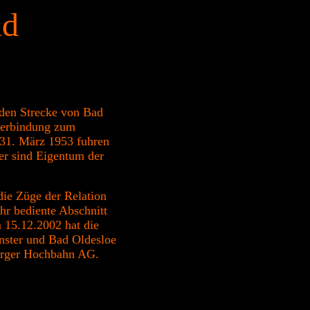
üd
den Strecke von Bad
verbindung zum
 31. März 1953 fuhren
er sind Eigentum der
ie Züge der Relation
hr bediente Abschnitt
 15.12.2002 hat die
nster und Bad Oldesloe
urger Hochbahn AG.