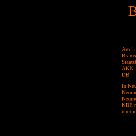
B
Am 1.
Brams
Staats
AKN-Z
DB.
In Neu
Neumün
Neumün
NBE n
übern