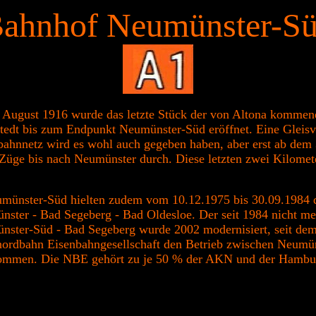
ahnhof Neumünster-S
 August 1916 wurde das letzte Stück der von Altona kommen
tedt bis zum Endpunkt Neumünster-Süd eröffnet. Eine Gleis
bahnnetz wird es wohl auch gegeben haben, aber erst ab dem
üge bis nach Neumünster durch. Diese letzten zwei Kilomet
münster-Süd hielten zudem vom 10.12.1975 bis 30.09.1984 d
ster - Bad Segeberg - Bad Oldesloe. Der seit 1984 nicht me
ster-Süd - Bad Segeberg wurde 2002 modernisiert, seit dem
ordbahn Eisenbahngesellschaft den Betrieb zwischen Neumü
ommen. Die NBE gehört zu je 50 % der AKN und der Hamb